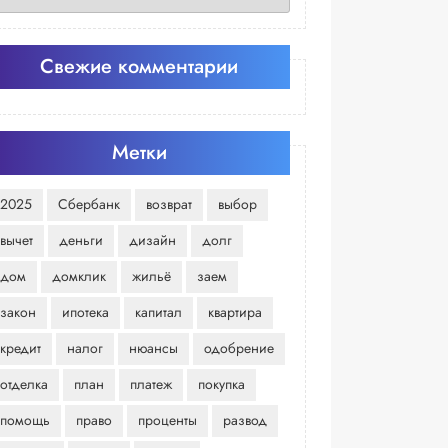
Свежие комментарии
Метки
2025
Сбербанк
возврат
выбор
вычет
деньги
дизайн
долг
дом
домклик
жильё
заем
закон
ипотека
капитал
квартира
кредит
налог
нюансы
одобрение
отделка
план
платеж
покупка
помощь
право
проценты
развод