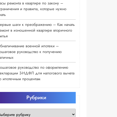
асы ремонта в квартире по закону –
граничения и правила, которые нужно
нать
ервые шаги к преображению – Как начать
емонт в изношенной квартире вторичного
илья
бналичивание военной ипотеки –
ошаговое руководство к получению
аличных
ошаговое руководство по оформлению
екларации 3-НДФЛ для налогового вычета
о ипотечным процентам
Рубрики
убрики