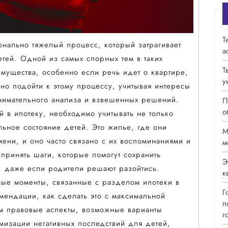
Т
онально тяжелый процесс, который затрагивает
а
етей. Одной из самых спорных тем в таких
Т
имущества, особенно если речь идет о квартире,
у
но подойти к этому процессу, учитывая интересы
нимательного анализа и взвешенных решений.
П
о
 в ипотеку, необходимо учитывать не только
льное состояние детей. Это жилье, где они
М
ени, и оно часто связано с их воспоминаниями и
м
ринять шаги, которые помогут сохранить
Э
й, даже если родители решают разойтись.
к
ные моменты, связанные с разделом ипотеки в
Г
ендации, как сделать это с максимальной
п
м правовые аспекты, возможные варианты
г
мизации негативных последствий для детей,