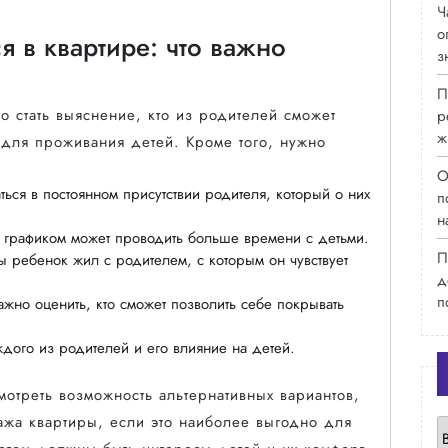
Ч
о
я в квартире: что важно
з
П
 стать выяснение, кто из родителей сможет
р
ж
 для проживания детей. Кроме того, нужно
О
ься в постоянном присутствии родителя, который о них
п
н
 графиком может проводить больше времени с детьми.
П
ы ребенок жил с родителем, с которым он чувствует
д
п
жно оценить, кто сможет позволить себе покрывать
дого из родителей и его влияние на детей.
отреть возможность альтернативных вариантов,
Р
ажа квартиры, если это наиболее выгодно для