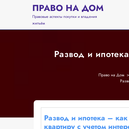
Перейти
ПРАВО НА ДОМ
к
содержимому
Правовые аспекты покупки и владения
жильём
Развод и ипотека
Право на Дом
Разв
Развод и ипотека – ка
квартиру с учетом инте