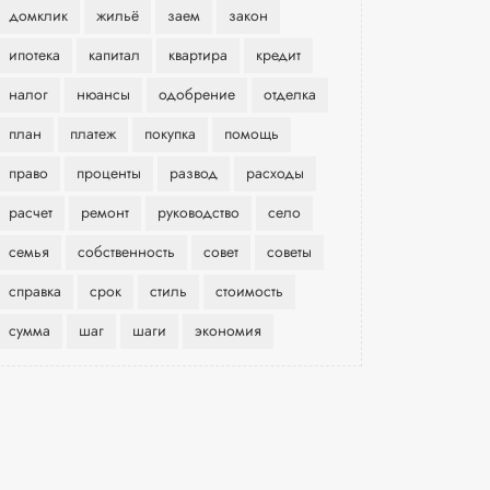
домклик
жильё
заем
закон
ипотека
капитал
квартира
кредит
налог
нюансы
одобрение
отделка
план
платеж
покупка
помощь
право
проценты
развод
расходы
расчет
ремонт
руководство
село
семья
собственность
совет
советы
справка
срок
стиль
стоимость
сумма
шаг
шаги
экономия