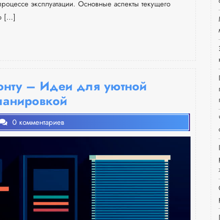
 процессе эксплуатации. Основные аспекты текущего
о […]
онту – Идеи для уютной
ланировкой
0 комментариев