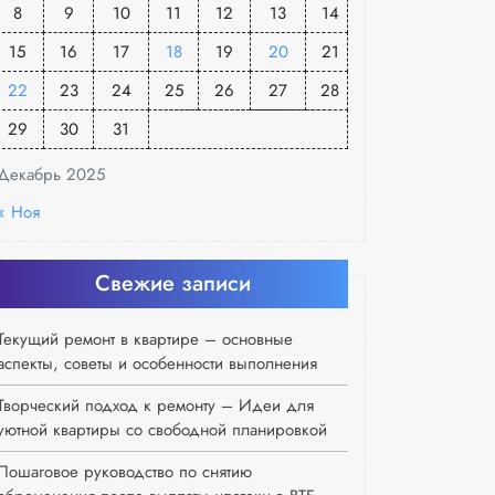
8
9
10
11
12
13
14
15
16
17
18
19
20
21
22
23
24
25
26
27
28
29
30
31
Декабрь 2025
« Ноя
Свежие записи
Текущий ремонт в квартире – основные
аспекты, советы и особенности выполнения
Творческий подход к ремонту – Идеи для
уютной квартиры со свободной планировкой
Пошаговое руководство по снятию