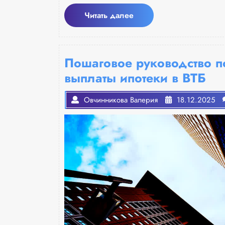
Читать
Читать далее
далее
Пошаговое руководство п
выплаты ипотеки в ВТБ
Овчинникова Валерия
18.12.2025