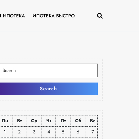
Я ИПОТЕКА
ИПОТЕКА БЫСТРО
Искать:
Search
Пн
Вт
Ср
Чт
Пт
Сб
Вс
1
2
3
4
5
6
7