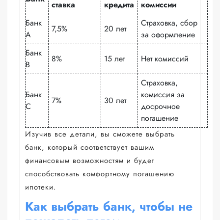
ставка
кредита
комиссии
Банк
Страховка, сбор
7,5%
20 лет
A
за оформление
Банк
8%
15 лет
Нет комиссий
B
Страховка,
Банк
комиссия за
7%
30 лет
C
досрочное
погашение
Изучив все детали, вы сможете выбрать
банк, который соответствует вашим
финансовым возможностям и будет
способствовать комфортному погашению
ипотеки.
Как выбрать банк, чтобы не