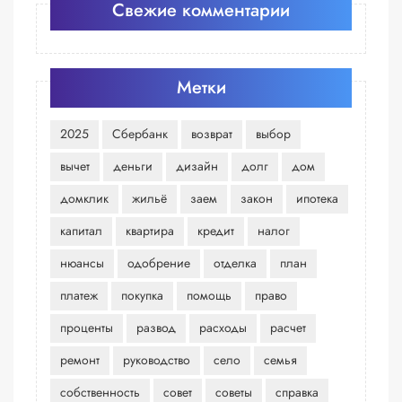
Свежие комментарии
Метки
2025
Сбербанк
возврат
выбор
вычет
деньги
дизайн
долг
дом
домклик
жильё
заем
закон
ипотека
капитал
квартира
кредит
налог
нюансы
одобрение
отделка
план
платеж
покупка
помощь
право
проценты
развод
расходы
расчет
ремонт
руководство
село
семья
собственность
совет
советы
справка