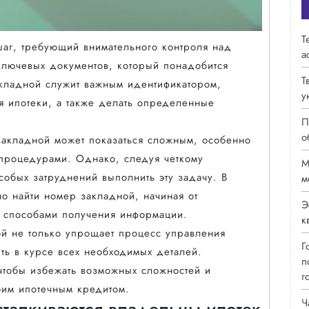
Т
аг, требующий внимательного контроля над
а
ключевых документов, который понадобится
Т
акладной служит важным идентификатором,
у
я ипотеки, а также делать определенные
П
о
закладной может показаться сложным, особенно
 процедурами. Однако, следуя четкому
М
собых затруднений выполнить эту задачу. В
м
но найти номер закладной, начиная от
Э
я способами получения информации.
к
й не только упрощает процесс управления
Г
ть в курсе всех необходимых деталей.
п
чтобы избежать возможных сложностей и
г
оим ипотечным кредитом.
Ч
сталкиваются владельцы ипотек