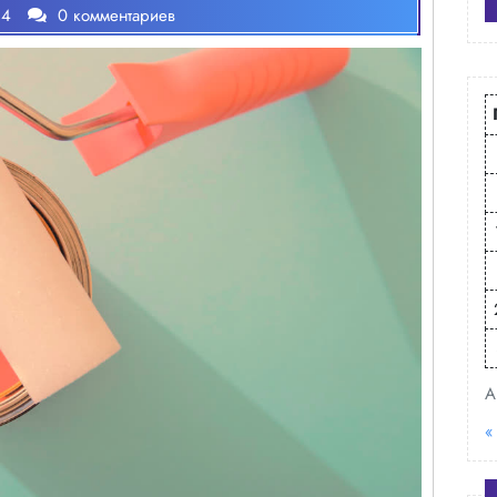
24
0 комментариев
А
«