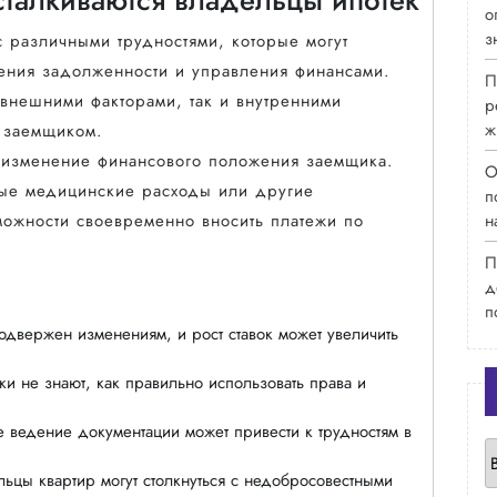
о
з
с различными трудностями, которые могут
ения задолженности и управления финансами.
П
 внешними факторами, так и внутренними
р
ж
м заемщиком.
 изменение финансового положения заемщика.
О
ые медицинские расходы или другие
п
н
зможности своевременно вносить платежи по
П
д
п
одвержен изменениям, и рост ставок может увеличить
 не знают, как правильно использовать права и
 ведение документации может привести к трудностям в
Р
ьцы квартир могут столкнуться с недобросовестными