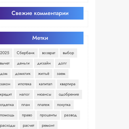
Свежие комментарии
Метки
2025
Сбербанк
возврат
выбор
вычет
деньги
дизайн
долг
дом
домклик
жильё
заем
закон
ипотека
капитал
квартира
кредит
налог
нюансы
одобрение
отделка
план
платеж
покупка
помощь
право
проценты
развод
расходы
расчет
ремонт