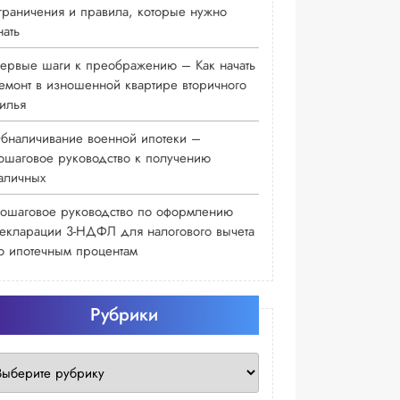
граничения и правила, которые нужно
нать
ервые шаги к преображению – Как начать
емонт в изношенной квартире вторичного
илья
бналичивание военной ипотеки –
ошаговое руководство к получению
аличных
ошаговое руководство по оформлению
екларации 3-НДФЛ для налогового вычета
о ипотечным процентам
Рубрики
убрики