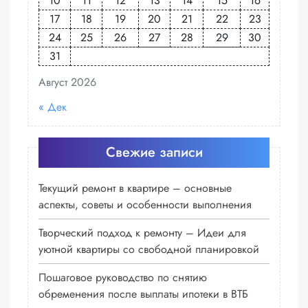
10
11
12
13
14
15
16
17
18
19
20
21
22
23
24
25
26
27
28
29
30
31
Август 2026
« Дек
Свежие записи
Текущий ремонт в квартире – основные
аспекты, советы и особенности выполнения
Творческий подход к ремонту – Идеи для
уютной квартиры со свободной планировкой
Пошаговое руководство по снятию
обременения после выплаты ипотеки в ВТБ