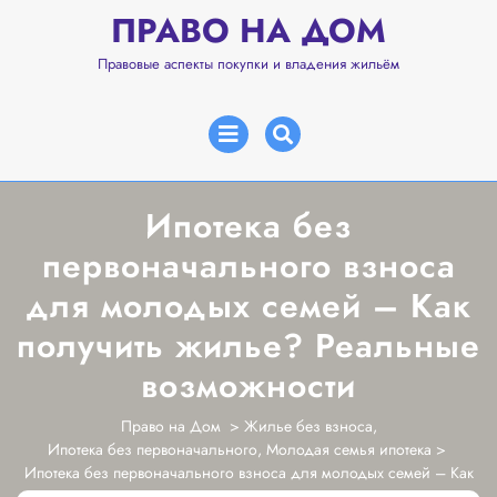
Перейти
ПРАВО НА ДОМ
к
содержимому
Правовые аспекты покупки и владения жильём
Открыть
меню
Ипотека без
первоначального взноса
для молодых семей – Как
получить жилье? Реальные
возможности
Право на Дом
>
Жилье без взноса
,
Ипотека без первоначального
,
Молодая семья ипотека
>
Ипотека без первоначального взноса для молодых семей – Как
получить жилье? Реальные возможности