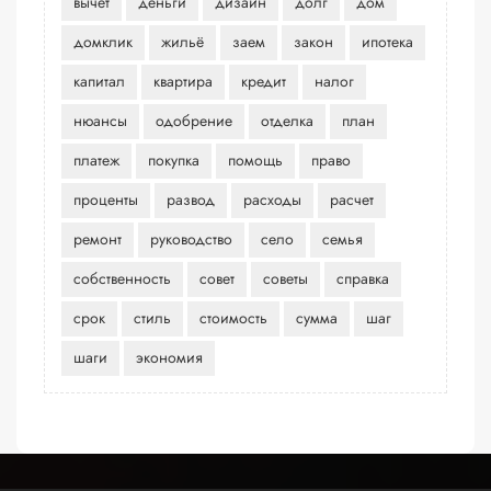
вычет
деньги
дизайн
долг
дом
домклик
жильё
заем
закон
ипотека
капитал
квартира
кредит
налог
нюансы
одобрение
отделка
план
платеж
покупка
помощь
право
проценты
развод
расходы
расчет
ремонт
руководство
село
семья
собственность
совет
советы
справка
срок
стиль
стоимость
сумма
шаг
шаги
экономия