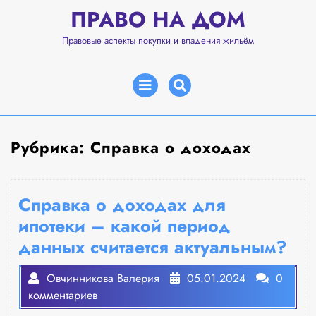
Перейти
ПРАВО НА ДОМ
к
содержимому
Правовые аспекты покупки и владения жильём
Открыть
меню
Рубрика:
Справка о доходах
Справка о доходах для
ипотеки – какой период
данных считается актуальным?
Овчинникова Валерия
05.01.2024
0
комментариев