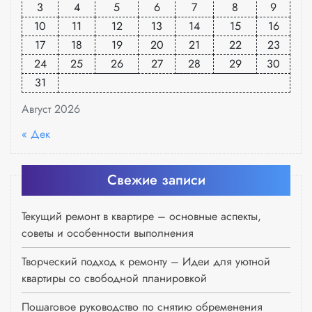
3
4
5
6
7
8
9
10
11
12
13
14
15
16
17
18
19
20
21
22
23
24
25
26
27
28
29
30
31
Август 2026
« Дек
Свежие записи
Текущий ремонт в квартире – основные аспекты,
советы и особенности выполнения
Творческий подход к ремонту – Идеи для уютной
квартиры со свободной планировкой
Пошаговое руководство по снятию обременения