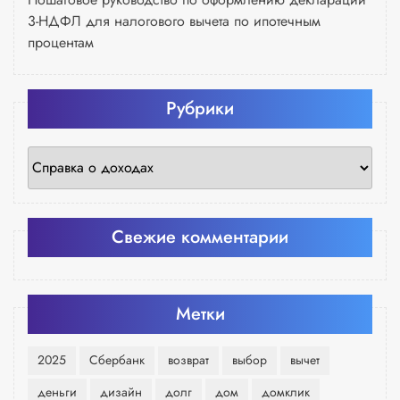
3-НДФЛ для налогового вычета по ипотечным
процентам
Рубрики
Рубрики
Свежие комментарии
Метки
2025
Сбербанк
возврат
выбор
вычет
деньги
дизайн
долг
дом
домклик