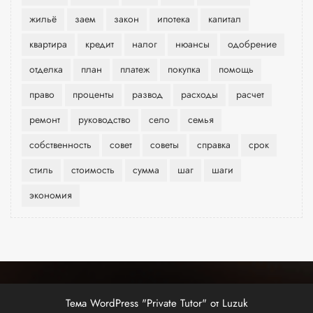
жильё
заем
закон
ипотека
капитал
квартира
кредит
налог
нюансы
одобрение
отделка
план
платеж
покупка
помощь
право
проценты
развод
расходы
расчет
ремонт
руководство
село
семья
собственность
совет
советы
справка
срок
стиль
стоимость
сумма
шаг
шаги
экономия
Тема WordPress "Private Tutor" от Luzuk