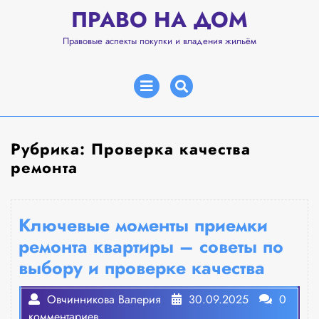
Перейти
ПРАВО НА ДОМ
к
содержимому
Правовые аспекты покупки и владения жильём
Открыть
меню
Рубрика:
Проверка качества
ремонта
Ключевые моменты приемки
ремонта квартиры – советы по
выбору и проверке качества
Овчинникова Валерия
30.09.2025
0
комментариев