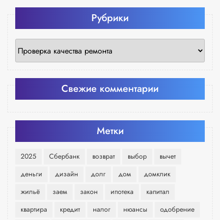
Рубрики
Рубрики
Свежие комментарии
Метки
2025
Сбербанк
возврат
выбор
вычет
деньги
дизайн
долг
дом
домклик
жильё
заем
закон
ипотека
капитал
квартира
кредит
налог
нюансы
одобрение