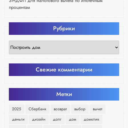
3-НДФЛ для налогового вычета по ипотечным
процентам
Рубрики
Рубрики
Свежие комментарии
Метки
2025
Сбербанк
возврат
выбор
вычет
деньги
дизайн
долг
дом
домклик