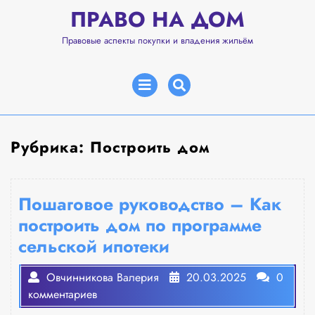
Перейти
ПРАВО НА ДОМ
к
содержимому
Правовые аспекты покупки и владения жильём
Открыть
меню
Рубрика:
Построить дом
Пошаговое руководство – Как
построить дом по программе
сельской ипотеки
Овчинникова Валерия
20.03.2025
0
комментариев