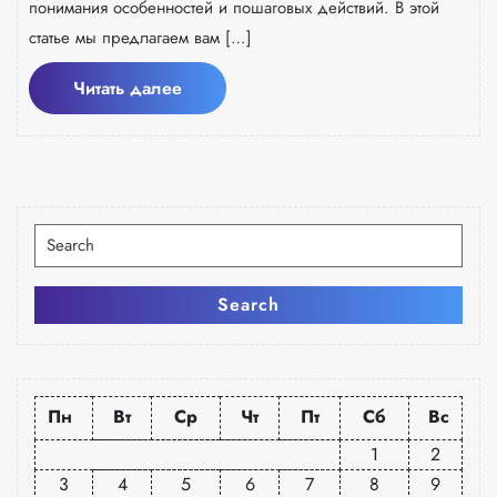
понимания особенностей и пошаговых действий. В этой
статье мы предлагаем вам […]
Читать
Читать далее
далее
Искать:
Search
Пн
Вт
Ср
Чт
Пт
Сб
Вс
1
2
3
4
5
6
7
8
9