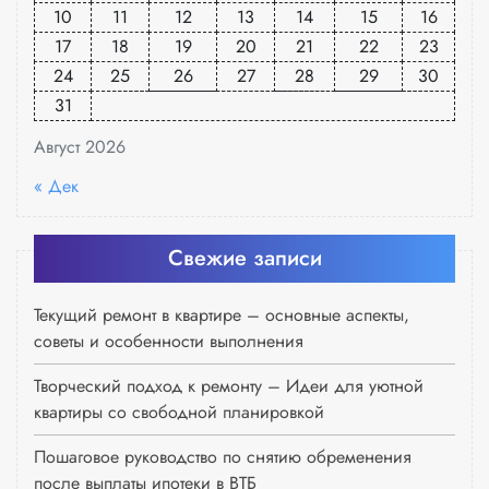
10
11
12
13
14
15
16
17
18
19
20
21
22
23
24
25
26
27
28
29
30
31
Август 2026
« Дек
Свежие записи
Текущий ремонт в квартире – основные аспекты,
советы и особенности выполнения
Творческий подход к ремонту – Идеи для уютной
квартиры со свободной планировкой
Пошаговое руководство по снятию обременения
после выплаты ипотеки в ВТБ