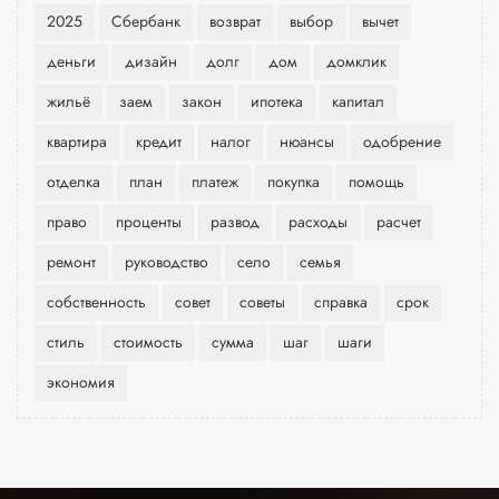
2025
Сбербанк
возврат
выбор
вычет
деньги
дизайн
долг
дом
домклик
жильё
заем
закон
ипотека
капитал
квартира
кредит
налог
нюансы
одобрение
отделка
план
платеж
покупка
помощь
право
проценты
развод
расходы
расчет
ремонт
руководство
село
семья
собственность
совет
советы
справка
срок
стиль
стоимость
сумма
шаг
шаги
экономия