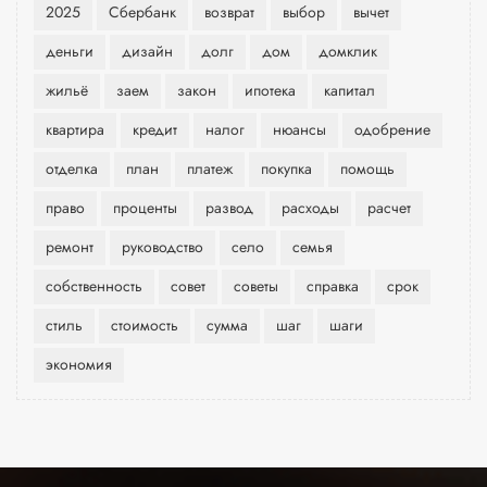
2025
Сбербанк
возврат
выбор
вычет
деньги
дизайн
долг
дом
домклик
жильё
заем
закон
ипотека
капитал
квартира
кредит
налог
нюансы
одобрение
отделка
план
платеж
покупка
помощь
право
проценты
развод
расходы
расчет
ремонт
руководство
село
семья
собственность
совет
советы
справка
срок
стиль
стоимость
сумма
шаг
шаги
экономия